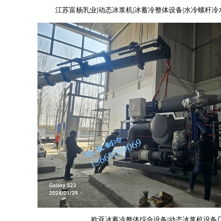
江苏富杨乳业|
动态
冰浆机
|冰蓄冷整体设备|水冷螺杆
欧亚冰蓄冷整体综合设备|
动态冰浆机设备