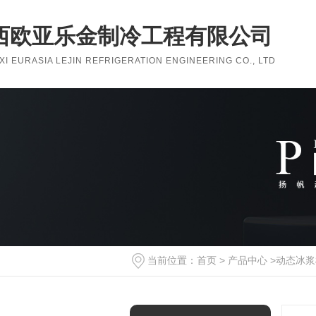
西欧亚乐金制冷工程有限公司
I EURASIA LEJIN REFRIGERATION ENGINEERING CO., LTD
当前位置：
首页
>
产品中心
>
动态冰浆