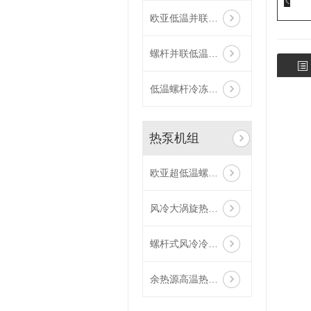
欧亚低温并联风冷活塞机组（比泽尔机头）
螺杆并联低温机组
低温螺杆冷冻机组
热泵机组
欧亚超低温螺杆式空气源热泵机组
风冷大涡旋热泵模块机组（四管制）
螺杆式风冷冷（热）水机组
余热源高温热泵机组