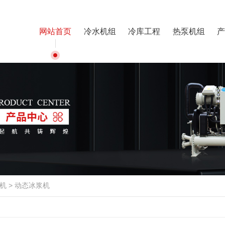
网站首页
冷水机组
冷库工程
热泵机组
产
机
>
动态冰浆机