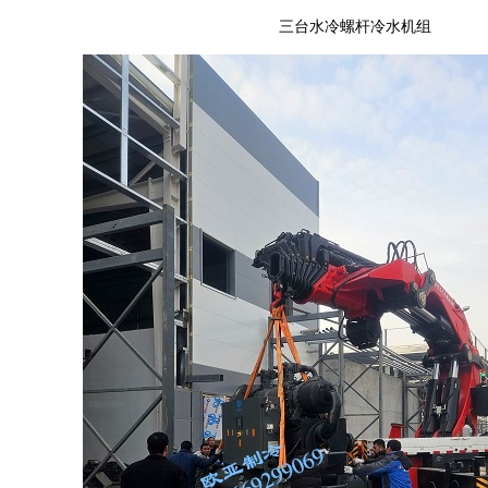
三台水冷螺杆冷水机组